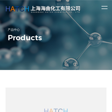
产品
资讯
中心
中心
公司新闻
产品中心
涂料染料
精细医药
行业动态
Products
公司涉及医药、
第一时间了解上
农药、塑料、涂
海海曲化工有限
助剂
液晶材料
中间体
香精香料
料、染料、香精
公司最新资讯！
香料等行业上千
及化学溶
日用化学
种产品。
剂
品