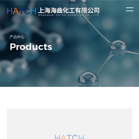
产品
资讯
中心
中心
公司新闻
产品中心
涂料染料
精细医药
行业动态
Products
公司涉及医药、
第一时间了解上
农药、塑料、涂
海海曲化工有限
助剂
液晶材料
中间体
香精香料
料、染料、香精
公司最新资讯！
香料等行业上千
及化学溶
日用化学
种产品。
剂
品